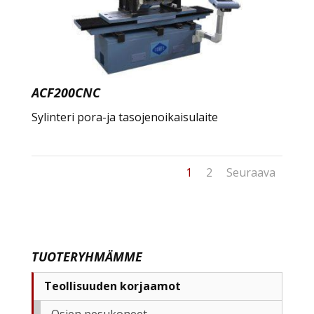
ACF200CNC
Sylinteri pora-ja tasojenoikaisulaite
1
2
Seuraava
TUOTERYHMÄMME
Teollisuuden korjaamot
Osien pesukoneet