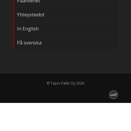
Päämiehet
Yhteystiedot
In English
På svenska
© Tapio Päkki Oy 2026