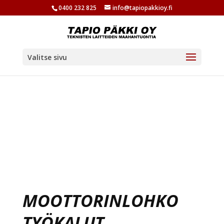
0400 232 825
info@tapiopakkioy.fi
Valitse sivu
MOOTTORINLOHKO
TYÖKALUT